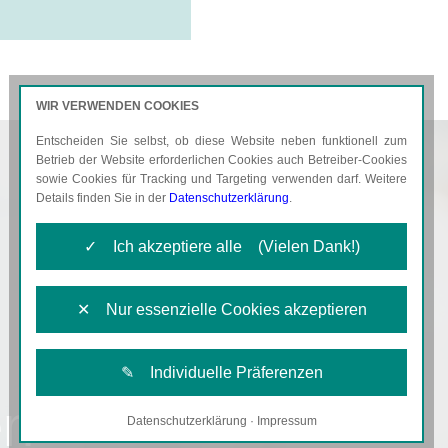
WIR VERWENDEN COOKIES
Entscheiden Sie selbst, ob diese Website neben funktionell zum
AKTUELLES
KARRIERE
Betrieb der Website erforderlichen Cookies auch Betreiber-Cookies
sowie Cookies für Tracking und Targeting verwenden darf. Weitere
Details finden Sie in der
Datenschutzerklärung
.
✓ Ich akzeptiere alle (Vielen Dank!)
✕ Nur essenzielle Cookies akzeptieren
✎ Individuelle Präferenzen
en
Datenschutzerklärung
·
Impressum
Notwendige Cookies