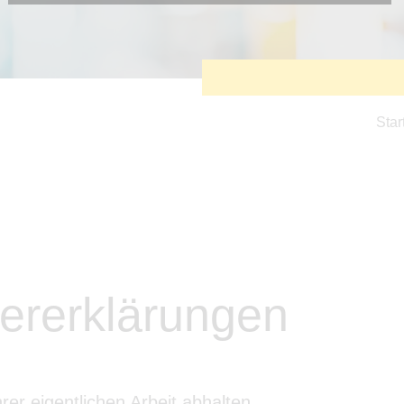
Diese Cookies sind erforderlich, um die grundlegende
Funktionalität der Website zu sichern.
Tracking- und Targeting-Cookies
Diese Cookies sind erforderlich, um unsere Website auf Ihre
Bedürfnisse hin zu optimieren. Hierzu gehört eine
bedarfsgerechte Gestaltung und fortlaufende Verbesserung
unseres Angebotes einschließlich der Verknüpfung zu
Star
Social-Media-Angeboten von z.B. Facebook und LinkedIn.
Betreibercookies
Diese Cookies sind erforderlich, um z.B. Google Maps zu
nutzen oder eingebettete Videos abspielen zu können.
ererklärungen
rer eigentlichen Arbeit abhalten.