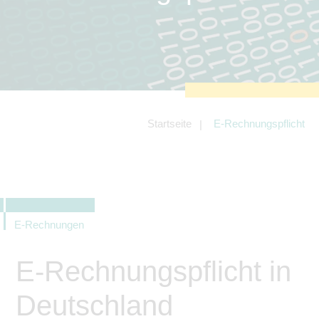
zu sichern.
Tracking- und Targeting-Cookies
Diese Cookies sind erforderlich, um
unsere Website auf Ihre Bedürfnisse hin
zu optimieren. Hierzu gehört eine
bedarfsgerechte Gestaltung und
fortlaufende Verbesserung unseres
Angebotes einschließlich der
Verknüpfung zu Social-Media-
Angeboten von z.B. Facebook und
Startseite
E-Rechnungspflicht
LinkedIn.
Betreibercookies
Diese Cookies sind erforderlich, um z.B.
Google Maps zu nutzen oder
eingebettete Videos abspielen zu
können.
E-Rechnungen
E-Rechnungspflicht in
Deutschland