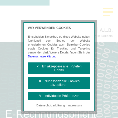
WIR VERWENDEN COOKIES
A.L.B.
Steuerberatung in Kölleda
Entscheiden Sie selbst, ob diese Website neben
funktionell zum Betrieb der Website
erforderlichen Cookies auch Betreiber-Cookies
sowie Cookies für Tracking und Targeting
verwenden darf. Weitere Details finden Sie in der
Datenschutzerklärung
.
✓ Ich akzeptiere alle (Vielen
Dank!)
✕ Nur essenzielle Cookies
akzeptieren
✎ Individuelle Präferenzen
·
Datenschutzerklärung
Impressum
Notwendige Cookies
E-Rechnungspflicht
Diese Cookies sind erforderlich, um die
grundlegende Funktionalität der Website