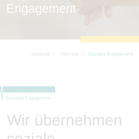
zu sichern.
Engagement
Tracking- und Targeting-Cookies
Diese Cookies sind erforderlich, um
unsere Website auf Ihre Bedürfnisse hin
zu optimieren. Hierzu gehört eine
bedarfsgerechte Gestaltung und
fortlaufende Verbesserung unseres
Angebotes einschließlich der
Verknüpfung zu Social-Media-
Angeboten von z.B. Facebook und
Startseite
Über uns
Soziales Engagement
LinkedIn.
Betreibercookies
Diese Cookies sind erforderlich, um z.B.
Google Maps zu nutzen oder
eingebettete Videos abspielen zu
können.
Soziales Engagement
Wir übernehmen
soziale