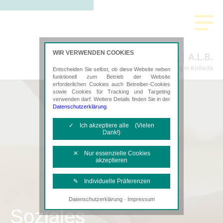
WIR VERWENDEN COOKIES
A.L.B.
Steuerberatung in Kölleda
Entscheiden Sie selbst, ob diese Website neben
funktionell zum Betrieb der Website
erforderlichen Cookies auch Betreiber-Cookies
sowie Cookies für Tracking und Targeting
verwenden darf. Weitere Details finden Sie in der
Datenschutzerklärung
.
✓ Ich akzeptiere alle (Vielen
Dank!)
✕ Nur essenzielle Cookies
akzeptieren
✎ Individuelle Präferenzen
·
Datenschutzerklärung
Impressum
Notwendige Cookies
Soziales
Diese Cookies sind erforderlich, um die
grundlegende Funktionalität der Website