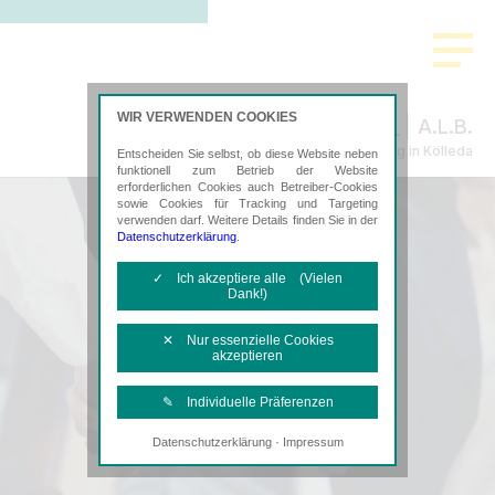
WIR VERWENDEN COOKIES
A.L.B.
Steuerberatung in Kölleda
Entscheiden Sie selbst, ob diese Website neben
funktionell zum Betrieb der Website
erforderlichen Cookies auch Betreiber-Cookies
sowie Cookies für Tracking und Targeting
verwenden darf. Weitere Details finden Sie in der
Datenschutzerklärung
.
✓ Ich akzeptiere alle (Vielen
Dank!)
✕ Nur essenzielle Cookies
akzeptieren
✎ Individuelle Präferenzen
·
Datenschutzerklärung
Impressum
Notwendige Cookies
Diese Cookies sind erforderlich, um die
grundlegende Funktionalität der Website