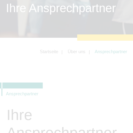
zu sichern.
Ihre Ansprechpartner
Tracking- und Targeting-Cookies
Diese Cookies sind erforderlich, um
unsere Website auf Ihre Bedürfnisse hin
zu optimieren. Hierzu gehört eine
bedarfsgerechte Gestaltung und
fortlaufende Verbesserung unseres
Angebotes einschließlich der
Verknüpfung zu Social-Media-
Angeboten von z.B. Facebook und
Startseite
Über uns
Ansprechpartner
LinkedIn.
Betreibercookies
Diese Cookies sind erforderlich, um z.B.
Google Maps zu nutzen oder
eingebettete Videos abspielen zu
können.
Ansprechpartner
Ihre
Ansprechpartner