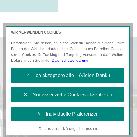
WIR VERWENDEN COOKIES
Entscheiden Sie selbst, ob diese Website neben funktionell zum
AKTUELLES
KARRIERE
Betrieb der Website erforderlichen Cookies auch Betreiber-Cookies
sowie Cookies für Tracking und Targeting verwenden darf. Weitere
Details finden Sie in der
Datenschutzerklärung
.
✓ Ich akzeptiere alle (Vielen Dank!)
✕ Nur essenzielle Cookies akzeptieren
hr
✎ Individuelle Präferenzen
uppe
Datenschutzerklärung
·
Impressum
Notwendige Cookies