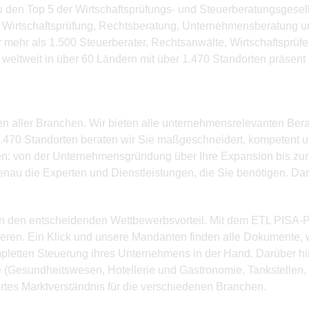
zu den Top 5 der Wirtschaftsprüfungs- und Steuerberatungsges
g, Wirtschaftsprüfung, Rechtsberatung, Unternehmensberatung 
r mehr als 1.500 Steuerberater, Rechtsanwälte, Wirtschaftsprü
weltweit in über 60 Ländern mit über 1.470 Standorten präsent
hmen aller Branchen. Wir bieten alle unternehmensrelevanten Ber
470 Standorten beraten wir Sie maßgeschneidert, kompetent und
ngen: von der Unternehmensgründung über Ihre Expansion bis zur
enau die Experten und Dienstleistungen, die Sie benötigen. Dar
n den entscheidenden Wettbewerbsvorteil. Mit dem ETL PISA-P
ieren. Ein Klick und unsere Mandanten finden alle Dokumente, 
pletten Steuerung ihres Unternehmens in der Hand. Darüber hi
(Gesundheitswesen, Hotellerie und Gastronomie, Tankstellen, Se
ertes Marktverständnis für die verschiedenen Branchen.