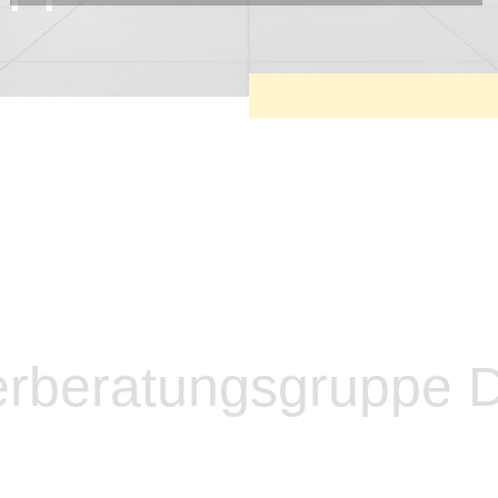
Diese Cookies sind erforderlich, um die grundlegende
Funktionalität der Website zu sichern.
Tracking- und Targeting-Cookies
Diese Cookies sind erforderlich, um unsere Website auf Ihre
Bedürfnisse hin zu optimieren. Hierzu gehört eine
bedarfsgerechte Gestaltung und fortlaufende Verbesserung
unseres Angebotes einschließlich der Verknüpfung zu
Social-Media-Angeboten von z.B. Facebook und LinkedIn.
Betreibercookies
Diese Cookies sind erforderlich, um z.B. Google Maps zu
nutzen oder eingebettete Videos abspielen zu können.
erberatungsgruppe 